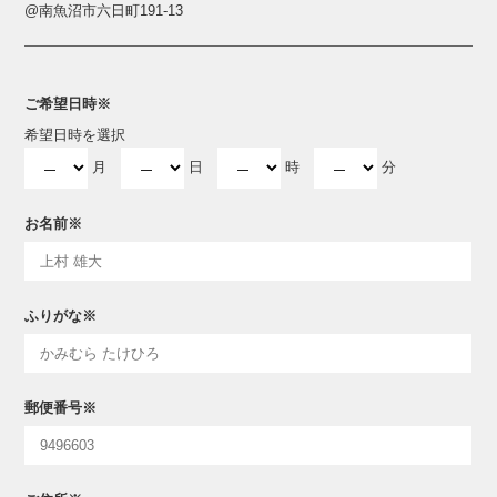
@南魚沼市六日町191-13
ご希望日時
※
希望日時を選択
月
日
時
分
お名前
※
ふりがな
※
郵便番号
※