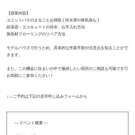
【授業内容】
ユニットバスのまるごとお掃除 ( 排水溝や換気扇も )
給湯器・エコキュートの排水、お手入れ方法
無垢材フローリングのリペア方法
モデルハウスで行うため、具体的な作業手順や注意点を知ることがで
きます。
また、この機会に住まいの中で修繕したい箇所のご相談も可能です◎
お気軽にご参加ください！
↓↓↓ご予約は下記の見学申し込みフォームから
--- イベント概要 ---