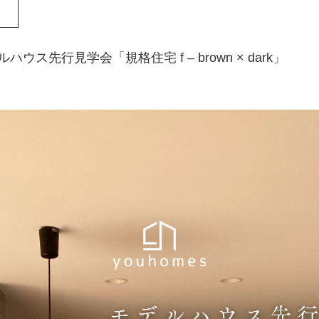
ウス先行見学会「規格住宅 f – brown × dark」