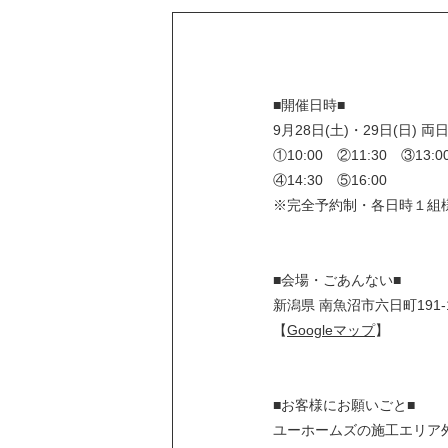
■開催日時■
9月28日(土)・29日(日) 両
①10:00 ②11:30 ③13:0
④14:30 ⑤16:00
※完全予約制・各日時１組
■会場・ごあんない■
新潟県 南魚沼市六日町191-
【
Googleマップ
】
■お客様にお願いごと■
ユーホームズの施工エリア