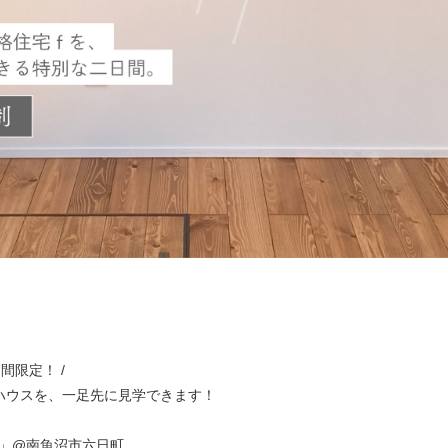
2日間限定！ /
ハウスを、一足先に見学できます！
dark」@南魚沼市六日町