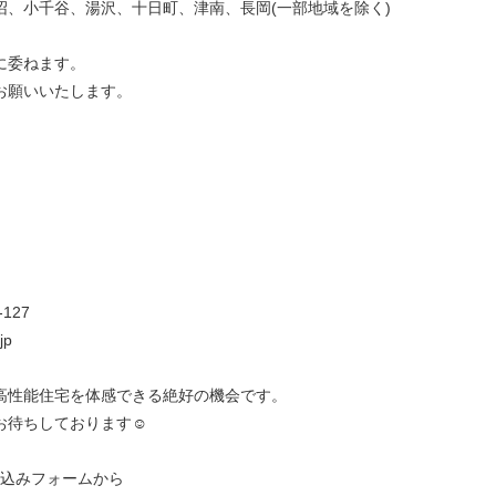
沼、小千谷、湯沢、十日町、津南、長岡(一部地域を除く)
に委ねます。
お願いいたします。
127
jp
高性能住宅を体感できる絶好の機会です。
待ちしております☺︎
し込みフォームから