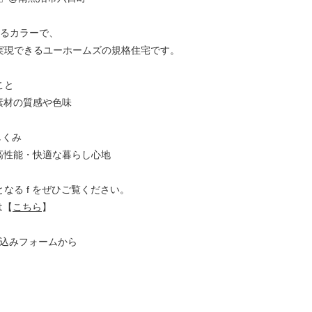
べるカラーで、
実現できるユーホームズの規格住宅です。
こと
素材の質感や色味
しくみ
高性能・快適な暮らし心地
なる f をぜひご覧ください。
は【
こちら
】
し込みフォームから