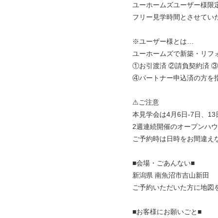
ユーホームズユーザー様限
フリー見学時間とさせていた
※ユーザー様とは…
ユーホームズで新築・リフ
①お引渡済 ②請負契約済 
④パートナー申込済の方を指
⚠︎ご注意
本見学会は4月6日-7日、13
2週連続開催のオープンハ
ご予約時は日時をお間違え
■会場・ごあんない■
新潟県 南魚沼市吉山新田
ご予約いただいた方に地図
■お客様にお願いごと■