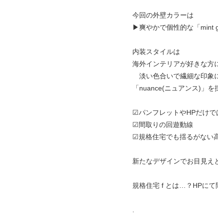
今回の外壁カラーは
▶︎爽やかで個性的な「mint 
内装スタイルは
海外インテリアが好きな方
淡い色合いで繊細な印象
「nuance(ニュアンス)」
☑︎パンフレットやHPだけ
☑︎間取りの回遊動線
☑︎規格住宅でも揺るがない
新たなデザインでお目見えと
規格住宅 f とは…？HPに
.