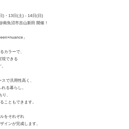
)・13日(土) - 14日(日)
@南魚沼市吉山新田 開催！
reen×nuance」
べるカラーで、
実現できる
す。
ースで汎用性高く、
ふれる暮らし。
があり、
することもできます。
イルをそれぞれ
デザインが完成します。