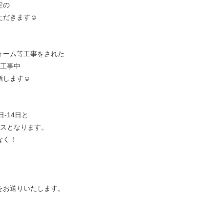
定の
だきます☺︎
ォーム等工事をされた
③工事中
します☺︎
日-14日と
ウスとなります。
なく！
をお送りいたします。