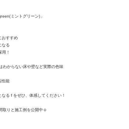
green(ミントグリーン)」
におすすめ
になる
を採用！
ではわからない床や壁など実際の色味
高性能
なる f をぜひ、体感してください！
て間取りと施工例を公開中☺︎