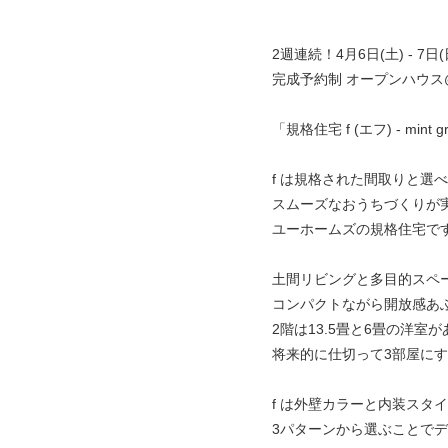
2週連続！4月6日(土) - 7日(日
完成予約制 オープンハウス
「規格住宅 f (エフ) - mint g
f は規格された間取りと選
スムーズなおうちづくりが
ユーホームズの規格住宅で
土間リビングと多目的スペ
コンパクトながら開放感あ
2階は13.5畳と6畳の洋室
将来的に仕切って3部屋に
f は外壁カラーと内装スタ
3パターンから選ぶことで