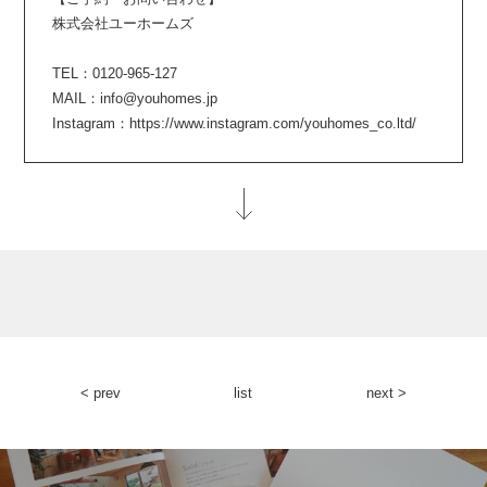
株式会社ユーホームズ
TEL：0120-965-127
MAIL：info@youhomes.jp
Instagram：https://www.instagram.com/youhomes_co.ltd/
< prev
list
next >