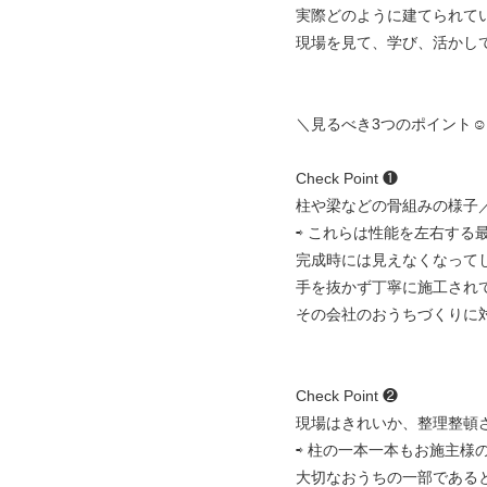
実際どのように建てられて
現場を見て、学び、活かし
＼見るべき3つのポイント☺
Check Point ❶
柱や梁などの骨組みの様子
⇨ これらは性能を左右する
完成時には見えなくなって
手を抜かず丁寧に施工され
その会社のおうちづくりに
Check Point ❷
現場はきれいか、整理整頓
⇨ 柱の一本一本もお施主様
大切なおうちの一部である