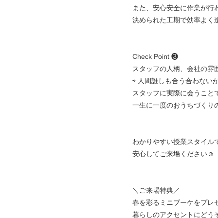
また、安心安全に作業が行
決められた工期で効率よく
Check Point ❸
スタッフの人柄、会社の雰
⇨ 人間誰しも合う合わない
スタッフに実際に会うこと
一生に一度のおうちづくり
わかりやすい授業スタイル
安心してご来場ください☺︎
＼ご来場特典／
春を彩るミニブーケをプレ
暮らしのアクセントにどうぞ