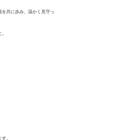
戦を共に歩み、温かく見守っ
に。
ます。