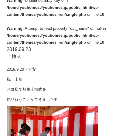
Warning
: Undefined array key 0 in
/home/youhomes3/youhomes.jp/public_html/wp-
content/themes/youhomes_ren/single.php
on line
10
Warning
: Attempt to read property "cat_name" on null in
/home/youhomes3/youhomes.jp/public_html/wp-
content/themes/youhomes_ren/single.php
on line
10
2019.09.23
上棟式
2019.9.20（大安）
祝 上棟
お陰様で無事上棟式を
執り行うことができました✻