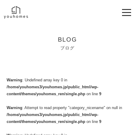
BLOG
ブログ
Warning
: Undefined array key 0 in
/home/youhomes3/youhomes.jp/public_html/wp-
content/themes/youhomes_ren/single.php
on line
9
Warning
: Attempt to read property "category_nicename" on null in
/home/youhomes3/youhomes.jp/public_html/wp-
content/themes/youhomes_ren/single.php
on line
9