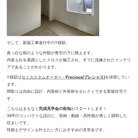
そして、新築工事進行中のY様邸。
真っ白な箱のような外観が青空の下に映えます。
内装も白を基調としたクロスが施工され、すでに洗練されたインテリ
アであることがわかります。
Y様邸は
セミカスタムオーダー・
Precious(プレシャス)
を採用してい
ます。
間取りは自由に設計、内装材と外装材をセレクトできる新築住宅で
す。
こちらはまもなく
完成見学会の告知
がスタートします！
34坪のコンパクトな設計に、収納・動線・高性能が美しく調和した
住まいです。
性能もデザインも叶えたい方におすすめの見学会です。