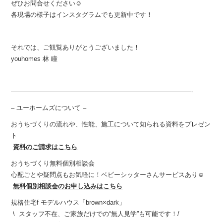
ぜひお問合せください☺︎
各現場の様子はインスタグラムでも更新中です！
それでは、ご観覧ありがとうございました！
youhomes 林 瞳
————————————————————————————-
– ユーホームズについて –
おうちづくりの流れや、性能、施工について知られる資料をプレゼン
ト
資料のご請求はこちら
おうちづくり無料個別相談会
心配ごとや疑問点もお気軽に！ベビーシッターさんサービスあり☺︎
無料個別相談会のお申し込みはこちら
規格住宅f モデルハウス「brown×dark」
\ スタッフ不在、ご家族だけでの“無人見学”も可能です！/