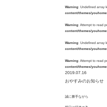
Warning
: Undefined array 
content/themes/youhomes
Warning
: Attempt to read 
content/themes/youhomes
Warning
: Undefined array 
content/themes/youhomes
Warning
: Attempt to read 
content/themes/youhomes
2019.07.16
おやすみのお知らせ
誠に勝手ながら