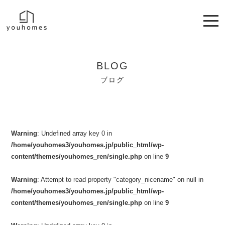
BLOG
ブログ
Warning
: Undefined array key 0 in
/home/youhomes3/youhomes.jp/public_html/wp-
content/themes/youhomes_ren/single.php
on line
9
Warning
: Attempt to read property "category_nicename" on null in
/home/youhomes3/youhomes.jp/public_html/wp-
content/themes/youhomes_ren/single.php
on line
9