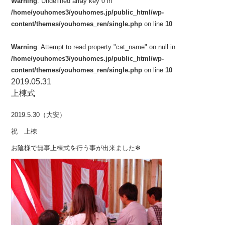
Warning
: Undefined array key 0 in
/home/youhomes3/youhomes.jp/public_html/wp-
content/themes/youhomes_ren/single.php
on line
10
Warning
: Attempt to read property "cat_name" on null in
/home/youhomes3/youhomes.jp/public_html/wp-
content/themes/youhomes_ren/single.php
on line
10
2019.05.31
上棟式
2019.5.30（大安）
祝 上棟
お陰様で無事上棟式を行う事が出来ました✻