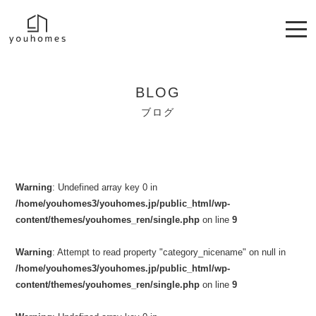
BLOG
ブログ
Warning
: Undefined array key 0 in
/home/youhomes3/youhomes.jp/public_html/wp-
content/themes/youhomes_ren/single.php
on line
9
Warning
: Attempt to read property "category_nicename" on null in
/home/youhomes3/youhomes.jp/public_html/wp-
content/themes/youhomes_ren/single.php
on line
9