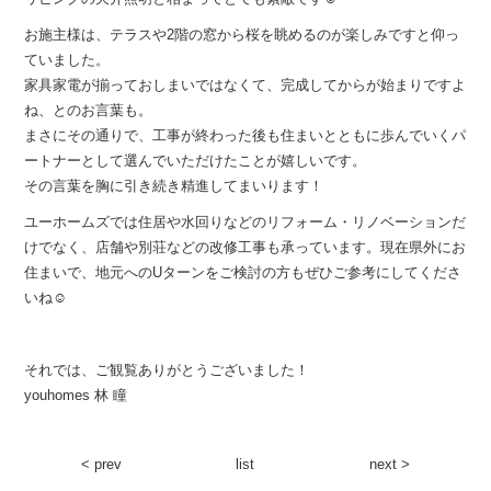
お施主様は、テラスや2階の窓から桜を眺めるのが楽しみですと仰っ
ていました。
家具家電が揃っておしまいではなくて、完成してからが始まりですよ
ね、とのお言葉も。
まさにその通りで、工事が終わった後も住まいとともに歩んでいくパ
ートナーとして選んでいただけたことが嬉しいです。
その言葉を胸に引き続き精進してまいります！
ユーホームズでは住居や水回りなどのリフォーム・リノベーションだ
けでなく、店舗や別荘などの改修工事も承っています。現在県外にお
住まいで、地元へのUターンをご検討の方もぜひご参考にしてくださ
いね☺︎
それでは、ご観覧ありがとうございました！
youhomes 林 瞳
< prev
list
next >