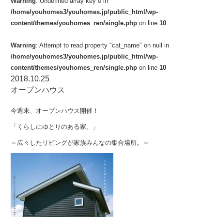
Warning
: Undefined array key 0 in
/home/youhomes3/youhomes.jp/public_html/wp-
content/themes/youhomes_ren/single.php
on line
10
Warning
: Attempt to read property "cat_name" on null in
/home/youhomes3/youhomes.jp/public_html/wp-
content/themes/youhomes_ren/single.php
on line
10
2018.10.25
オープンハウス
今週末、オープンハウス開催！
「くらしにゆとりのある家。」
～広々したリビングが家族みんなの集合場所。～