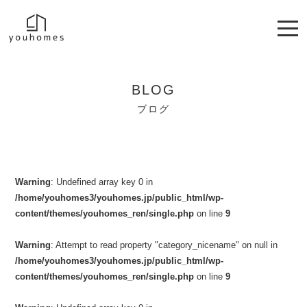
BLOG
ブログ
Warning
: Undefined array key 0 in
/home/youhomes3/youhomes.jp/public_html/wp-
content/themes/youhomes_ren/single.php
on line
9
Warning
: Attempt to read property "category_nicename" on null in
/home/youhomes3/youhomes.jp/public_html/wp-
content/themes/youhomes_ren/single.php
on line
9