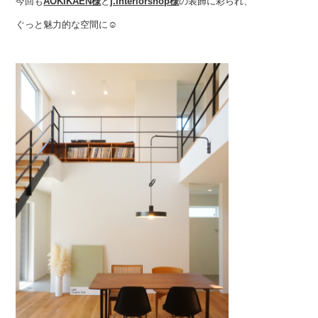
今回も
AOKIKAEN様
と
j.interiorshop様
の装飾に彩られ、
ぐっと魅力的な空間に☺︎