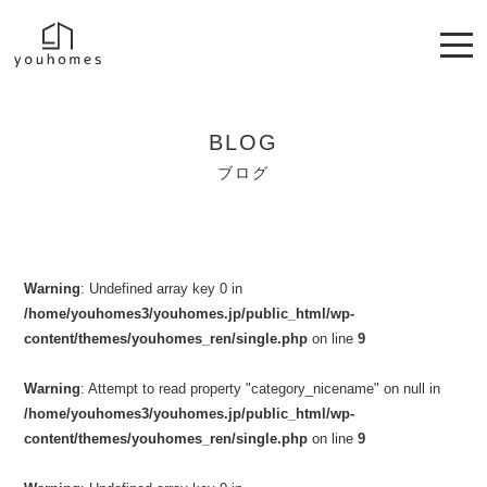
BLOG
ブログ
Warning
: Undefined array key 0 in
/home/youhomes3/youhomes.jp/public_html/wp-
content/themes/youhomes_ren/single.php
on line
9
Warning
: Attempt to read property "category_nicename" on null in
/home/youhomes3/youhomes.jp/public_html/wp-
content/themes/youhomes_ren/single.php
on line
9