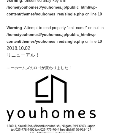
Warning
: Undefined array key 0 in
/home/youhomes3/youhomes.jp/public_html/wp-
content/themes/youhomes_ren/single.php
on line
10
Warning
: Attempt to read property "cat_name" on null in
/home/youhomes3/youhomes.jp/public_html/wp-
content/themes/youhomes_ren/single.php
on line
10
2018.10.02
リニューアル！
ユーホームズのロゴが変わりました！