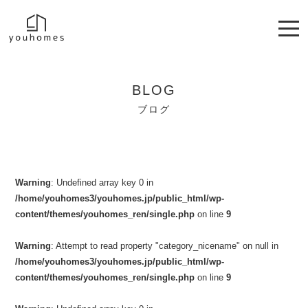
BLOG
ブログ
Warning
: Undefined array key 0 in
/home/youhomes3/youhomes.jp/public_html/wp-
content/themes/youhomes_ren/single.php
on line
9
Warning
: Attempt to read property "category_nicename" on null in
/home/youhomes3/youhomes.jp/public_html/wp-
content/themes/youhomes_ren/single.php
on line
9