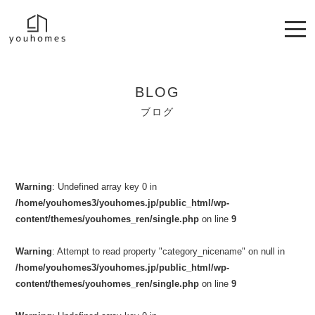
BLOG
ブログ
Warning
: Undefined array key 0 in
/home/youhomes3/youhomes.jp/public_html/wp-
content/themes/youhomes_ren/single.php
on line
9
Warning
: Attempt to read property "category_nicename" on null in
/home/youhomes3/youhomes.jp/public_html/wp-
content/themes/youhomes_ren/single.php
on line
9