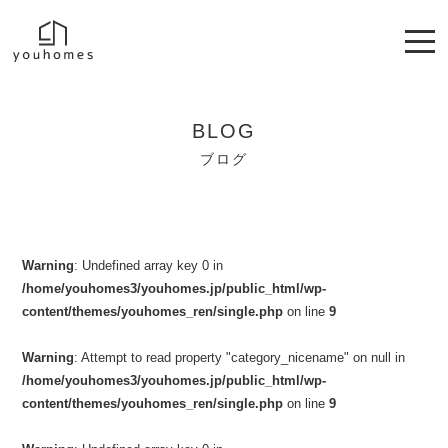
BLOG
ブログ
Warning
: Undefined array key 0 in
/home/youhomes3/youhomes.jp/public_html/wp-
content/themes/youhomes_ren/single.php
on line
9
Warning
: Attempt to read property "category_nicename" on null in
/home/youhomes3/youhomes.jp/public_html/wp-
content/themes/youhomes_ren/single.php
on line
9