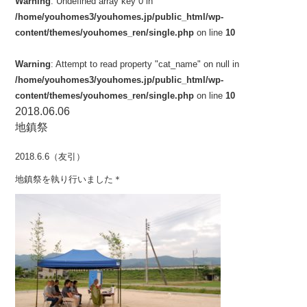
Warning
: Undefined array key 0 in
/home/youhomes3/youhomes.jp/public_html/wp-
content/themes/youhomes_ren/single.php
on line
10
Warning
: Attempt to read property "cat_name" on null in
/home/youhomes3/youhomes.jp/public_html/wp-
content/themes/youhomes_ren/single.php
on line
10
2018.06.06
地鎮祭
2018.6.6（友引）
地鎮祭を執り行いました＊