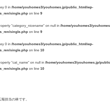
key 0 in
/home/youhomes3/youhomes.jp/public_html/wp-
_ren/single.php
on line
9
property "category_nicename" on null in
/home/youhomes3/youhomes.j
_ren/single.php
on line
9
key 0 in
/home/youhomes3/youhomes.jp/public_html/wp-
_ren/single.php
on line
10
property "cat_name" on null in
/home/youhomes3/youhomes.jp/public
_ren/single.php
on line
10
広報担当の林です。