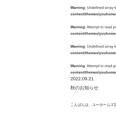
Warning
: Undefined array 
content/themes/youhomes
Warning
: Attempt to read 
content/themes/youhomes
Warning
: Undefined array 
content/themes/youhomes
Warning
: Attempt to read 
content/themes/youhomes
2022.09.21
秋のお知らせ
こんばんは、ユーホームズ