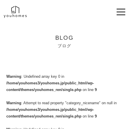
BLOG
ブログ
Warning
: Undefined array key 0 in
/home/youhomes3/youhomes.jp/public_html/wp-
content/themes/youhomes_ren/single.php
on line
9
Warning
: Attempt to read property "category_nicename" on null in
/home/youhomes3/youhomes.jp/public_html/wp-
content/themes/youhomes_ren/single.php
on line
9