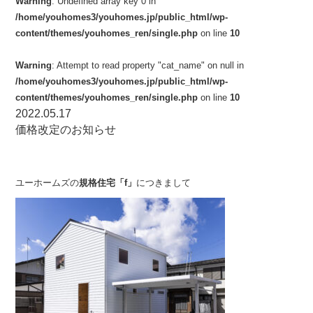
Warning
: Undefined array key 0 in
/home/youhomes3/youhomes.jp/public_html/wp-
content/themes/youhomes_ren/single.php
on line
10
Warning
: Attempt to read property "cat_name" on null in
/home/youhomes3/youhomes.jp/public_html/wp-
content/themes/youhomes_ren/single.php
on line
10
2022.05.17
価格改定のお知らせ
ユーホームズの
規格住宅「f」
につきまして