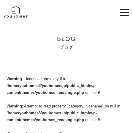
BLOG
ブログ
Warning
: Undefined array key 0 in
/home/youhomes3/youhomes.jp/public_html/wp-
content/themes/youhomes_ren/single.php
on line
9
Warning
: Attempt to read property "category_nicename" on null in
/home/youhomes3/youhomes.jp/public_html/wp-
content/themes/youhomes_ren/single.php
on line
9