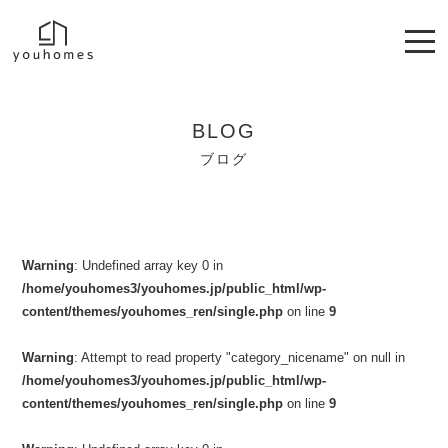
BLOG
ブログ
Warning
: Undefined array key 0 in
/home/youhomes3/youhomes.jp/public_html/wp-
content/themes/youhomes_ren/single.php
on line
9
Warning
: Attempt to read property "category_nicename" on null in
/home/youhomes3/youhomes.jp/public_html/wp-
content/themes/youhomes_ren/single.php
on line
9