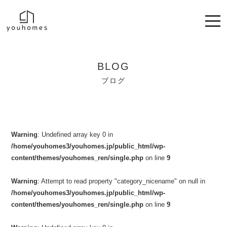
BLOG
ブログ
Warning
: Undefined array key 0 in
/home/youhomes3/youhomes.jp/public_html/wp-
content/themes/youhomes_ren/single.php
on line
9
Warning
: Attempt to read property "category_nicename" on null in
/home/youhomes3/youhomes.jp/public_html/wp-
content/themes/youhomes_ren/single.php
on line
9