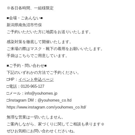
※各日各時間、一組様限定
■会場・ごあんない■
新潟県南魚沼市竹俣
ご予約いただいた方に地図をお送りいたします。
感染対策を徹底して開催いたします。
ご来場の際はマスク・靴下の着用をお願いいたします。
手袋はこちらでご用意しています。
■ご予約・問い合わせ■
下記のいずれかの方法でご予約ください。
□HP：
イベント申込ページ
□電話：0120-965-127
□メール：info@youhomes.jp
□Instagram DM：@youhomes_co.ltd
https://www.instagram.com/youhomes_co.ltd/
無理な営業は一切いたしません。
ご案内しながら、家づくりに関してご相談も承ります☺︎
ぜひお気軽にお問い合わせくださいね。