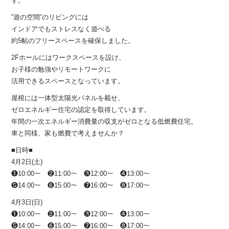
す。
‟遊の空間”のリビングには
インドアでもストレスなく遊べる
約5帖のフリースペースを確保しました。
2Fホールにはワークスペースを設け、
お子様の勉強やリモートワークに
活用できるスペースとなっています。
屋根には一体型太陽光パネルを載せ、
ゼロエネルギー住宅の認定を取得しています。
年間の一次エネルギー消費量の収支がゼロとなる低燃費住宅。
車と同様、家も燃費で考えませんか？
■日時■
4月2日(土)
❶10:00〜 ❷11:00〜 ❸12:00〜 ❹13:00〜
❺14:00〜 ❻15:00〜 ❼16:00〜 ❽17:00〜
4月3日(日)
❶10:00〜 ❷11:00〜 ❸12:00〜 ❹13:00〜
❺14:00〜 ❻15:00〜 ❼16:00〜 ❽17:00〜