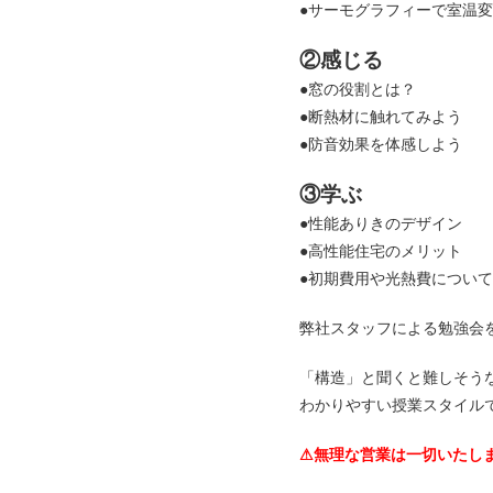
●サーモグラフィーで室温
②感じる
●窓の役割とは？
●断熱材に触れてみよう
●防音効果を体感しよう
③学ぶ
●性能ありきのデザイン
●高性能住宅のメリット
●初期費用や光熱費について
弊社スタッフによる勉強会
「構造」と聞くと難しそう
わかりやすい授業スタイル
⚠︎無理な営業は一切いたし