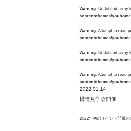
Warning
: Undefined array 
content/themes/youhomes
Warning
: Attempt to read 
content/themes/youhomes
Warning
: Undefined array 
content/themes/youhomes
Warning
: Attempt to read 
content/themes/youhomes
2022.01.14
構造見学会開催！
2022年初のイベント開催