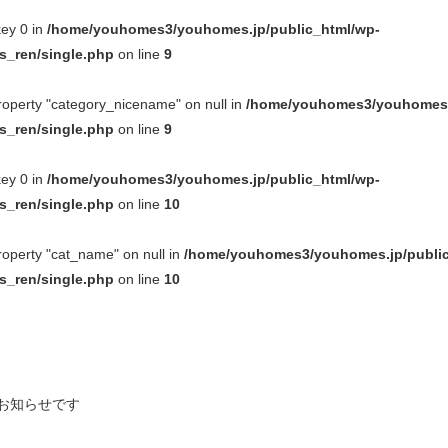
key 0 in
/home/youhomes3/youhomes.jp/public_html/wp-
_ren/single.php
on line
9
property "category_nicename" on null in
/home/youhomes3/youhomes.j
_ren/single.php
on line
9
key 0 in
/home/youhomes3/youhomes.jp/public_html/wp-
_ren/single.php
on line
10
property "cat_name" on null in
/home/youhomes3/youhomes.jp/public
_ren/single.php
on line
10
のお知らせです