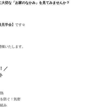
に大切な「お家のなかみ」を見てみませんか？
造見学会】
です☺︎
開催いたします。
！／
ト
断熱
ニを防ぐ！気密
骨組み