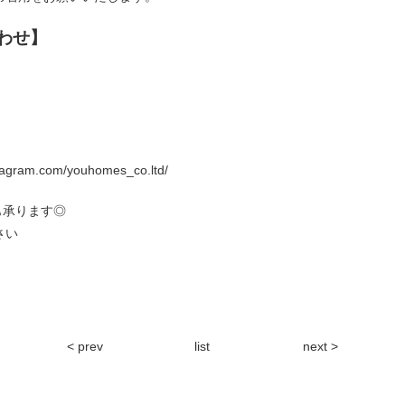
わせ】
stagram.com/youhomes_co.ltd/
も承ります◎
さい
< prev
list
next >