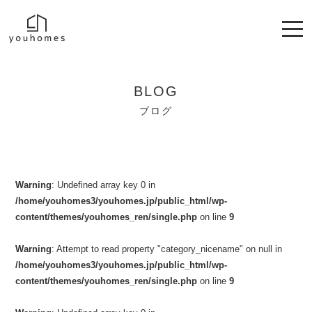
BLOG
ブログ
Warning
: Undefined array key 0 in
/home/youhomes3/youhomes.jp/public_html/wp-
content/themes/youhomes_ren/single.php
on line
9
Warning
: Attempt to read property "category_nicename" on null in
/home/youhomes3/youhomes.jp/public_html/wp-
content/themes/youhomes_ren/single.php
on line
9