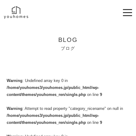
BLOG
ブログ
Warning
: Undefined array key 0 in
/home/youhomes3/youhomes.jp/public_html/wp-
content/themes/youhomes_ren/single.php
on line
9
Warning
: Attempt to read property "category_nicename" on null in
/home/youhomes3/youhomes.jp/public_html/wp-
content/themes/youhomes_ren/single.php
on line
9