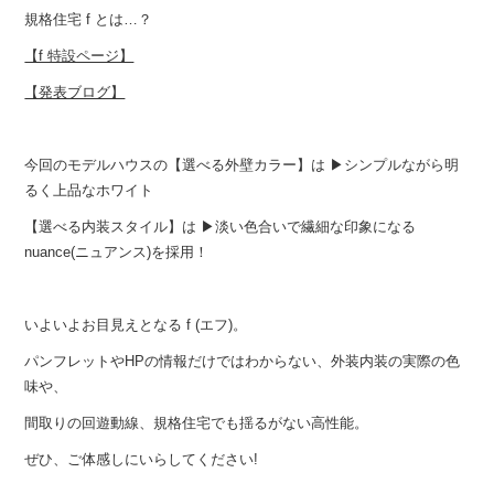
規格住宅 f とは…？
【f 特設ページ】
【発表ブログ】
今回のモデルハウスの【選べる外壁カラー】は ▶︎シンプルながら明
るく上品なホワイト
【選べる内装スタイル】は ▶︎淡い色合いで繊細な印象になる
nuance(ニュアンス)を採用！
いよいよお目見えとなる f (エフ)。
パンフレットやHPの情報だけではわからない、外装内装の実際の色
味や、
間取りの回遊動線、規格住宅でも揺るがない高性能。
ぜひ、ご体感しにいらしてください!