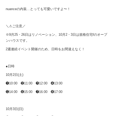
nuanceの内装…とっても可愛いですよ〜！
＼⚠︎ご注意／
※9月25・26日はリノベーション、10月2・3日は規格住宅fのオープ
ンハウスです。
2週連続イベント開催のため、日時をお間違えなく！
●日時
10月2日(土)
❶10:00 ❷11:00 ❸12:00 ❹13:00
❺14:00 ❻15:00 ❼16:00 ❽17:00
10月3日(日)