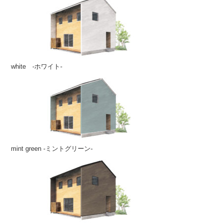
white -ホワイト-
mint green -ミントグリーン-