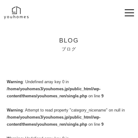
BLOG
ブログ
Warning
: Undefined array key 0 in
/home/youhomes3/youhomes.jp/public_html/wp-
content/themes/youhomes_ren/single.php
on line
9
Warning
: Attempt to read property "category_nicename" on null in
/home/youhomes3/youhomes.jp/public_html/wp-
content/themes/youhomes_ren/single.php
on line
9