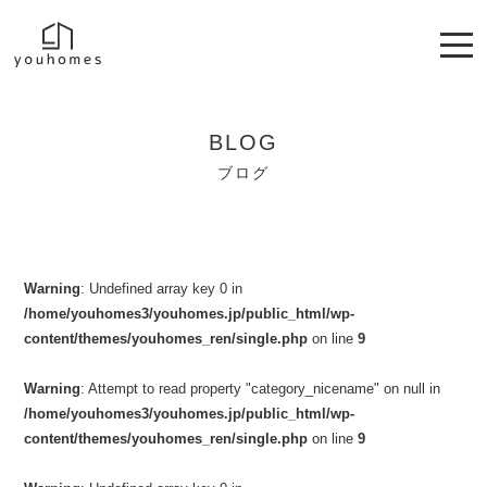
BLOG
ブログ
Warning
: Undefined array key 0 in
/home/youhomes3/youhomes.jp/public_html/wp-
content/themes/youhomes_ren/single.php
on line
9
Warning
: Attempt to read property "category_nicename" on null in
/home/youhomes3/youhomes.jp/public_html/wp-
content/themes/youhomes_ren/single.php
on line
9